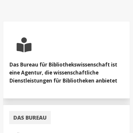
Bibliotheksnutzung
weitgehend
korrekt.
Die
Bibliothek
in
autobiographischen
lesbischen
Coming
Out-
Texten
Das Bureau für Bibliothekswissenschaft ist
eine Agentur, die wissenschaftliche
Dienstleistungen für Bibliotheken anbietet
DAS BUREAU