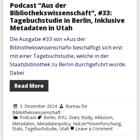
Podcast “Aus der
Bibliothekswissenschaft”, #33:
Tagebuchstudie in Berlin, Inklusive
Metadaten in Utah
Die Ausgabe #33 von «Aus der
Bibliothekswissenschaft» beschäftigt sich erst
mit einer Tagebuchstudie, welche in der
Staatsbibliothek zu Berlin durchgeführt wurde.
Dabei
Read More
3. Dezember 2024
Bureau für
Bibliothekswissenschaft
Podcast
Berlin
,
BYU
,
Diary Study
,
Inklusion
,
Metadaten
,
Metadatenpolicy
,
Nutzer*innenforschung
,
on
Stabi
,
Tagebuchstudie
,
Utah
Leave a Comment
Podcast
“Aus