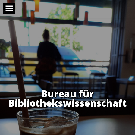
Skip
to
content
Bureau für
Bibliothekswissenschaft