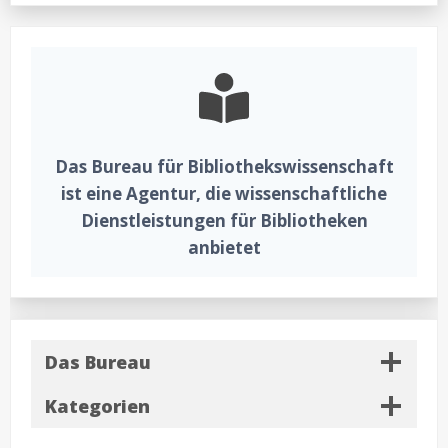
der
Bibliothekswi
#33:
Tagebuchstu
in
Berlin,
Inklusive
Metadaten
in
Utah
Das Bureau für Bibliothekswissenschaft
ist eine Agentur, die wissenschaftliche
Dienstleistungen für Bibliotheken
anbietet
Das Bureau
Kategorien