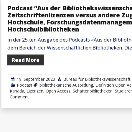
Podcast “Aus der Bibliothekswissenscha
Zeitschriftenlizenzen versus andere Zug
Hochschule, Forschungsdatenmanageme
Hochschulbibliotheken
In der 25.ten Ausgabe des Podcasts «Aus der Biblio
dem Bereich der Wissenschaftlichen Bibliotheken. Die
Read More
19. September 2023
Bureau für Bibliothekswissenschaft
Podcast
bibliothekarische Ausbildung
,
Definition Open Ac
Kanada
,
Lizenzen
,
Open Access
,
Schattenbibliotheken
,
Studiere
on
Comment
Podcast
“Aus
der
Bibliothekswissenschaft”,
#25:
Kosten
von