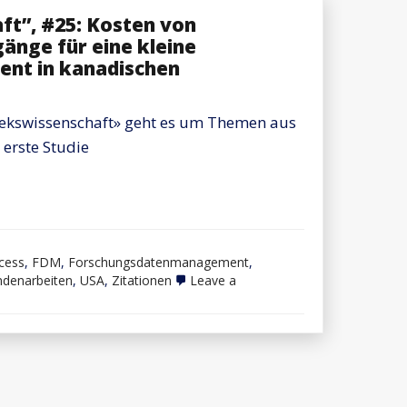
ft”, #25: Kosten von
änge für eine kleine
nt in kanadischen
thekswissenschaft» geht es um Themen aus
 erste Studie
cess
,
FDM
,
Forschungsdatenmanagement
,
ndenarbeiten
,
USA
,
Zitationen
Leave a