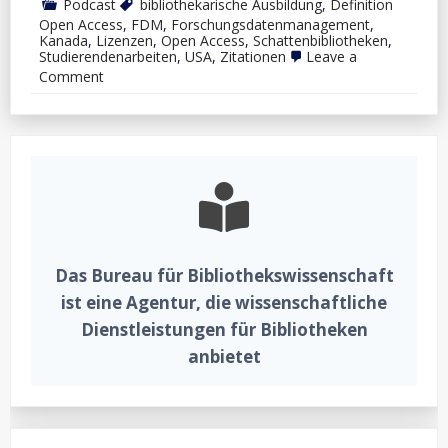
Podcast
bibliothekarische Ausbildung
,
Definition
Open Access
,
FDM
,
Forschungsdatenmanagement
,
Kanada
,
Lizenzen
,
Open Access
,
Schattenbibliotheken
,
Studierendenarbeiten
,
USA
,
Zitationen
Leave a
on
Comment
Podcast
“Aus
der
Bibliothekswissenschaft”,
#25:
Kosten
von
Zeitschriftenlizenzen
versus
andere
Zugänge
für
Das Bureau für Bibliothekswissenschaft
eine
kleine
ist eine Agentur, die wissenschaftliche
Hochschule,
Dienstleistungen für Bibliotheken
Forschungsdatenmanagement
in
anbietet
kanadischen
Hochschulbibliotheken