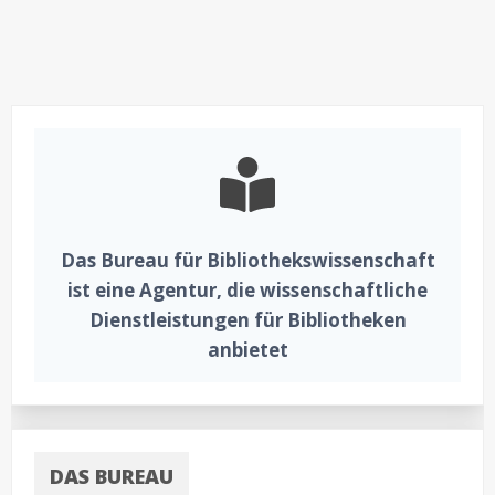
Lerntheorien,
Wärmebildkameras
als
Personenzähler
und
standardisierte
Forschungsinstrumente
Das Bureau für Bibliothekswissenschaft
ist eine Agentur, die wissenschaftliche
Dienstleistungen für Bibliotheken
anbietet
DAS BUREAU