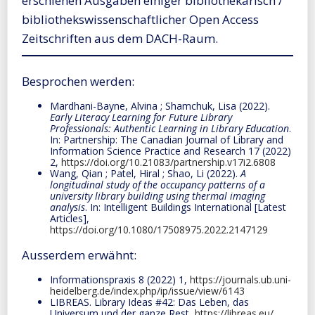
erschienen Ausgaben einiger bibliothekarisch /
bibliothekswissenschaftlicher Open Access
Zeitschriften aus dem DACH-Raum.
Besprochen werden:
Mardhani-Bayne, Alvina ; Shamchuk, Lisa (2022).
Early Literacy Learning for Future Library
Professionals: Authentic Learning in Library Education
.
In: Partnership: The Canadian Journal of Library and
Information Science Practice and Research 17 (2022)
2,
https://doi.org/10.21083/partnership.v17i2.6808
Wang, Qian ; Patel, Hiral ; Shao, Li (2022).
A
longitudinal study of the occupancy patterns of a
university library building using thermal imaging
analysis
. In: Intelligent Buildings International [Latest
Articles],
https://doi.org/10.1080/17508975.2022.2147129
Ausserdem erwähnt:
Informationspraxis 8 (2022) 1,
https://journals.ub.uni-
heidelberg.de/index.php/ip/issue/view/6143
LIBREAS. Library Ideas #42: Das Leben, das
Universum und der ganze Rest,
https://libreas.eu/