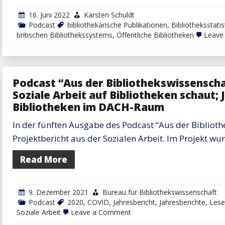
16. Juni 2022
Karsten Schuldt
Podcast
bibliothekarische Publikationen
,
Bibliotheksstatis
britischen Bibliothekssystems
,
Öffentliche Bibliotheken
Leave
Podcast “Aus der Bibliothekswissensch
Soziale Arbeit auf Bibliotheken schaut;
Bibliotheken im DACH-Raum
In der fünften Ausgabe des Podcast “Aus der Biblioth
Projektbericht aus der Sozialen Arbeit. Im Projekt wu
Read More
9. Dezember 2021
Bureau für Bibliothekswissenschaft
Podcast
2020
,
COVID
,
Jahresbericht
,
Jahresberichte
,
Les
on
Soziale Arbeit
Leave a Comment
Podcast