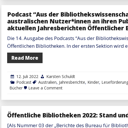
2023:
Stand
und
Podcast “Aus der Bibliothekswissenscha
Entwicklu
–
australischen Nutzer*innen an ihren Pub
Bericht
aktuellen Jahresberichten Öffentlicher 
Die 14. Ausgabe des Podcasts “Aus der Bibliothekswiss
Öffentlichen Bibliotheken. In der ersten Sektion wird 
Read More
12. Juli 2022
Karsten Schuldt
Podcast
Australien
,
Jahresberichte
,
Kinder
,
Leseförderun
on
Bücher
Leave a Comment
Podcast
“Aus
der
Bibliothekswissenschaft”,
#14:
Öffentliche Bibliotheken 2022: Stand un
Was
schätzen
australischen
[Als Nummer 03 der „Berichte des Bureau für Bibliot