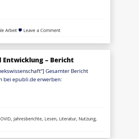
on
le Arbeit
Leave a Comment
Podcast
“Aus
der
Bibliothekswissenschaft”,
#28:
d Entwicklung – Bericht
Social
work
in
hekswissenschaft“] Gesamter Bericht
public
on bei epubli.de erwerben:
libraries
COVID
,
Jahresberichte
,
Lesen
,
Literatur
,
Nutzung
,
e
en