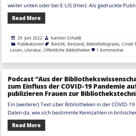
Nutzer*innen
weiter unten oder bei E-LIS (Hier). Als gedruckte Publ
an
ihren
Public
Read More
Libraries?
Was
steht
in
29. Juni 2022
Karsten Schuldt
aktuellen
Publikationen
Bericht
,
Bestand
,
Bibliothekspraxis
,
Covid-
Jahresberichten
Öffentlicher
zu
Lesen
,
Literatur
,
Öffentliche Bibliotheken
1 Kommentar
Bibliotheken?
Öffent
Biblio
2022:
Stand
und
Podcast “Aus der Bibliothekswissenschaf
Entwic
–
zum Einfluss der COVID-19 Pandemie auf 
Berich
publizieren Frauen zur Bibliothekstechn
Ein (weiterer) Text über Bibliotheken in der COVID-19
Daten da, wie sich bestimmte Kennzahlen in britischen
Read More