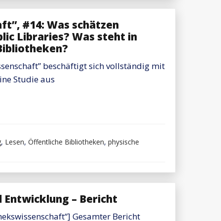
ft”, #14: Was schätzen
ng
lic Libraries? Was steht in
Bibliotheken?
enschaft” beschäftigt sich vollständig mit
eine Studie aus
g
,
Lesen
,
Öffentliche Bibliotheken
,
physische
d Entwicklung – Bericht
hekswissenschaft“] Gesamter Bericht