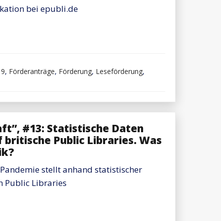
ikation bei epubli.de
19
,
Förderanträge
,
Förderung
,
Leseförderung
,
liche
theken
t”, #13: Statistische Daten
klung
britische Public Libraries. Was
t
ik?
 Pandemie stellt anhand statistischer
 Public Libraries