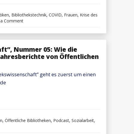
tiken
,
Bibliothekstechnik
,
COVID
,
Frauen
,
Krise des
on
 a Comment
Podcast
“Aus
der
Bibliothekswissenschaft”,
#13:
aft”, Nummer 05: Wie die
Statistische
Daten
 Jahresberichte von Öffentlichen
zum
Einfluss
der
COVID-
ekswissenschaft” geht es zuerst um einen
19
rde
Pandemie
auf
britische
Public
Libraries.
Was
publizieren
Frauen
en
,
Öffentliche Bibliotheken
,
Podcast
,
Sozialarbeit
,
zur
Bibliothekstechnik?