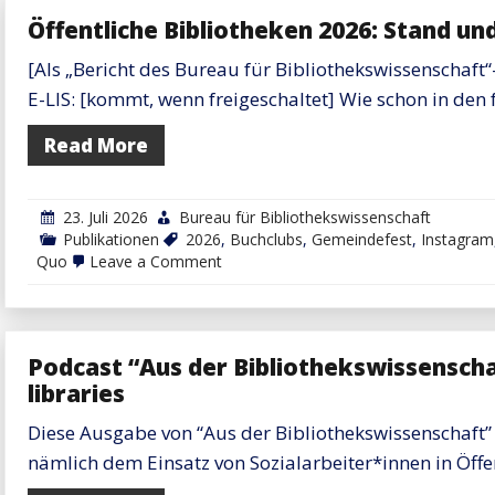
Öffentliche Bibliotheken 2026: Stand un
[Als „Bericht des Bureau für Bibliothekswissenschaft“
E-LIS: [kommt, wenn freigeschaltet] Wie schon in den
Read More
23. Juli 2026
Bureau für Bibliothekswissenschaft
Publikationen
2026
,
Buchclubs
,
Gemeindefest
,
Instagram
on
Quo
Leave a Comment
Öffentliche
Bibliotheken
2026:
Stand
und
Podcast “Aus der Bibliothekswissenschaf
Entwicklung
libraries
Diese Ausgabe von “Aus der Bibliothekswissenschaft”
nämlich dem Einsatz von Sozialarbeiter*innen in Öffe